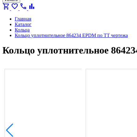
shopping_cart
favorite
call
bar_chart
Главная
Каталог
Кольца
Кольцо уплотнительное 864234 EPDM по ТТ чертежа
Кольцо уплотнительное 8642