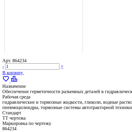
Арт.
864234
-
+
В корзину
favorite
leaderboard
Назначение
Обеспечение герметичности разъемных деталей в гидравлическ
Рабочая среда
гидравлические и тормозные жидкости, гликоли, водные раство
пневмоцилиндры, тормозные системы автотракторной техники,
Стандарт
ТТ чертежа
Маркировка по чертежу
864234