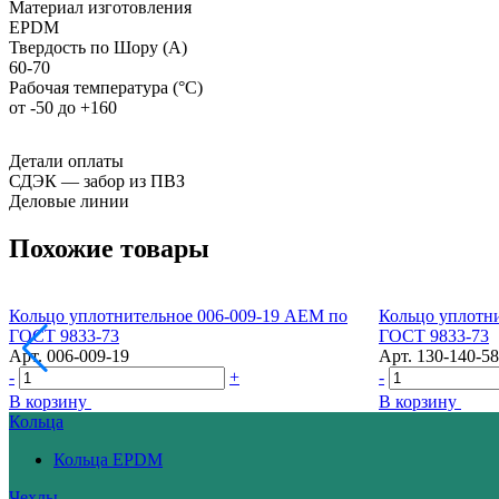
Материал изготовления
EPDM
Твердость по Шору (А)
60-70
Рабочая температура (°С)
от -50 до +160
Детали оплаты
СДЭК — забор из ПВЗ
Деловые линии
Похожие товары
Кольцо уплотнительное 006-009-19 AEM по
Кольцо уплотн
ГОСТ 9833-73
ГОСТ 9833-73
Арт.
006-009-19
Арт.
130-140-58
-
+
-
В корзину
В корзину
Кольца
Кольца EPDM
Чехлы