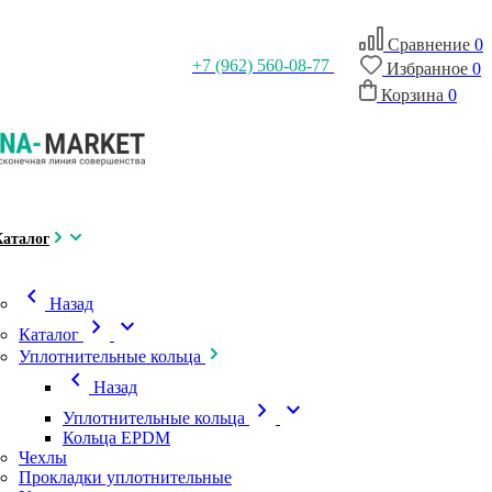
Сравнение
0
+7 (962) 560-08-77
Избранное
0
Корзина
0
Каталог
chevron_left
Назад
chevron_right
expand_more
Каталог
Уплотнительные кольца
chevron_left
Назад
chevron_right
expand_more
Уплотнительные кольца
Кольца EPDM
Чехлы
Прокладки уплотнительные