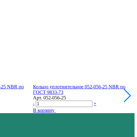
0-25 NBR по
Кольцо уплотнительное 052-056-25 NBR по
К
ГОСТ 9833-73
Арт.
052-056-25
А
-
+
-
В корзину
В