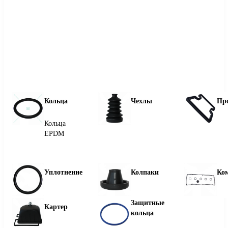
Кольца
Чехлы
Пр
Кольца
EPDM
Уплотнение
Колпаки
Ко
Защитные
Картер
кольца