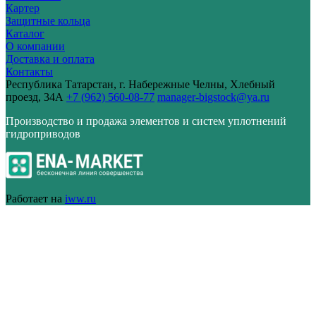
Картер
Защитные кольца
Каталог
О компании
Доставка и оплата
Контакты
Республика Татарстан, г. Набережные Челны, Хлебный
проезд, 34А
+7 (962) 560-08-77
manager-bigstock@ya.ru
Производство и продажа элементов и систем уплотнений
гидроприводов
Работает на
iww.ru