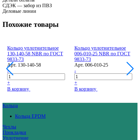
СДЭК — забор из ПВЗ
Деловые линии
Похожие товары
Кольцо уплотнительное
Кольцо уплотнительное
130-140-58 NBR по ГОСТ
006-010-25 NBR по ГОСТ
9833-73
9833-73
Арт.
130-140-58
Арт.
006-010-25
-
-
+
+
В корзину
В корзину
Кольца
Кольца EPDM
Чехлы
Прокладки
Уплотнение