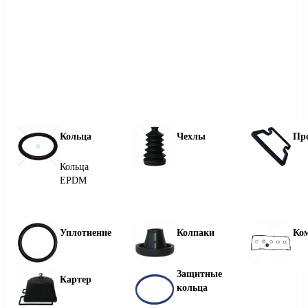
Кольца
Чехлы
Пр
Кольца
EPDM
Уплотнение
Колпаки
Ко
Защитные
Картер
кольца