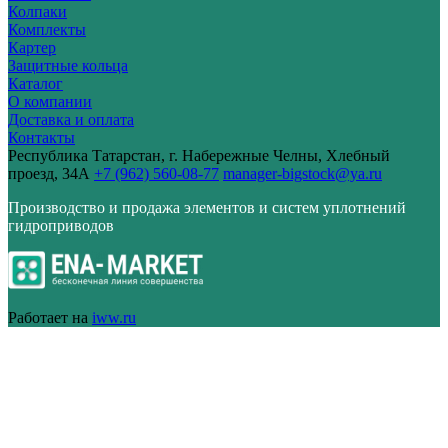
Колпаки
Комплекты
Картер
Защитные кольца
Каталог
О компании
Доставка и оплата
Контакты
Республика Татарстан, г. Набережные Челны, Хлебный
проезд, 34А
+7 (962) 560-08-77
manager-bigstock@ya.ru
Производство и продажа элементов и систем уплотнений
гидроприводов
Работает на
iww.ru