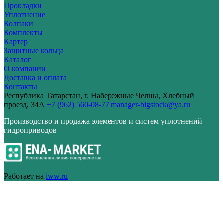
Прокладки
Уплотнение
Колпаки
Комплекты
Картер
Защитные кольца
Каталог
О компании
Доставка и оплата
Контакты
Республика Татарстан, г. Набережные Челны, Хлебный
проезд, 34А
+7 (962) 560-08-77
manager-bigstock@ya.ru
Производство и продажа элементов и систем уплотнений
гидроприводов
Работает на
iww.ru