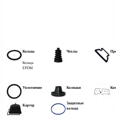
Кольца
Чехлы
Пр
Кольца
EPDM
Уплотнение
Колпаки
Ко
Защитные
Картер
кольца