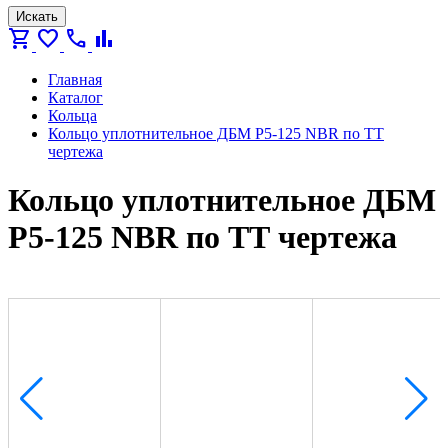
Искать
shopping_cart
favorite
call
bar_chart
Главная
Каталог
Кольца
Кольцо уплотнительное ДБМ Р5-125 NBR по ТТ
чертежа
Кольцо уплотнительное ДБМ
Р5-125 NBR по ТТ чертежа