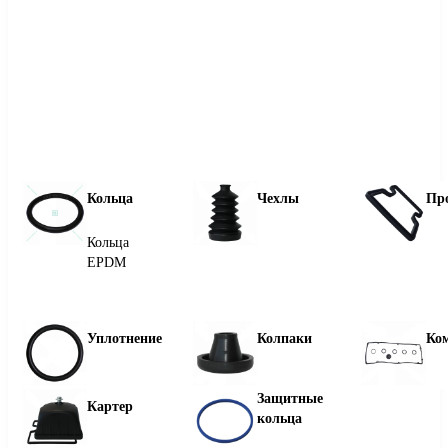
Кольца
Чехлы
Пр
Кольца
EPDM
Уплотнение
Колпаки
Ко
Защитные
Картер
кольца