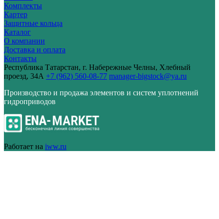
Комплекты
Картер
Защитные кольца
Каталог
О компании
Доставка и оплата
Контакты
Республика Татарстан, г. Набережные Челны, Хлебный
проезд, 34А
+7 (962) 560-08-77
manager-bigstock@ya.ru
Производство и продажа элементов и систем уплотнений
гидроприводов
Работает на
iww.ru