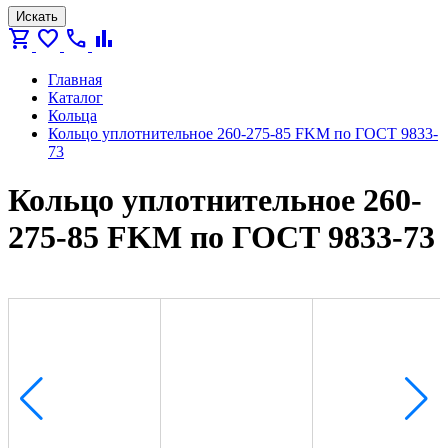
Искать
shopping_cart
favorite
call
bar_chart
Главная
Каталог
Кольца
Кольцо уплотнительное 260-275-85 FKM по ГОСТ 9833-
73
Кольцо уплотнительное 260-
275-85 FKM по ГОСТ 9833-73