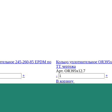
ительное 245-260-85 EPDM по
Кольцо уплотнительное OR395x
ТТ чертежа
Арт.
OR395x12.7
+
-
+
В корзину