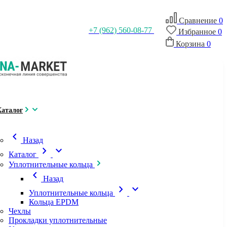
Сравнение
0
+7 (962) 560-08-77
Избранное
0
Корзина
0
Каталог
chevron_left
Назад
chevron_right
expand_more
Каталог
Уплотнительные кольца
chevron_left
Назад
chevron_right
expand_more
Уплотнительные кольца
Кольца EPDM
Чехлы
Прокладки уплотнительные