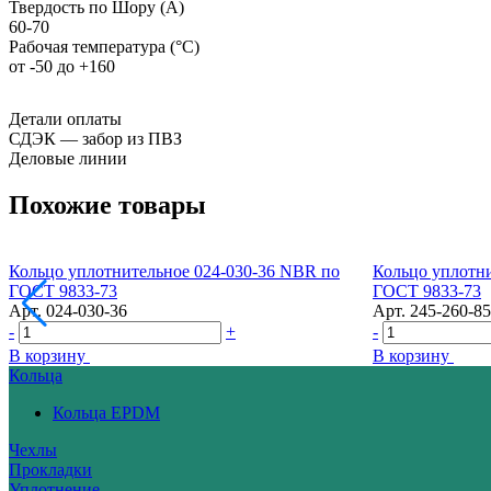
Твердость по Шору (А)
60-70
Рабочая температура (°С)
от -50 до +160
Детали оплаты
СДЭК — забор из ПВЗ
Деловые линии
Похожие товары
Кольцо уплотнительное 024-030-36 NBR по
Кольцо уплотн
ГОСТ 9833-73
ГОСТ 9833-73
Арт.
024-030-36
Арт.
245-260-85
-
+
-
В корзину
В корзину
Кольца
Кольца EPDM
Чехлы
Прокладки
Уплотнение