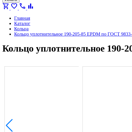
shopping_cart
favorite
call
bar_chart
Главная
Каталог
Кольца
Кольцо уплотнительное 190-205-85 EPDM по ГОСТ 9833
Кольцо уплотнительное 190-2