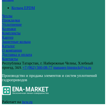
Кольца EPDM
Чехлы
Прокладки
Уплотнение
Колпаки
Комплекты
Картер
Защитные кольца
Каталог
О компании
Доставка и оплата
Контакты
Республика Татарстан, г. Набережные Челны, Хлебный
проезд, 34А
+7 (962) 560-08-77
manager-bigstock@ya.ru
Производство и продажа элементов и систем уплотнений
гидроприводов
Работает на
iww.ru