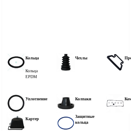
Кольца
Чехлы
Пр
Кольца
EPDM
Уплотнение
Колпаки
Ко
Защитные
Картер
кольца