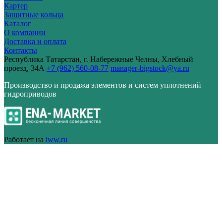
Картер
Защитные кольца
Каталог
О компании
Доставка и оплата
Контакты
Республика Татарстан, г. Набережные Челны, Хлебный
проезд, 34А
+7 (962) 560-08-77
manager-bigstock@ya.ru
Производство и продажа элементов и систем уплотнений
гидроприводов
Работает на
iww.ru