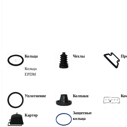
Кольца
Чехлы
Пр
Кольца
EPDM
Уплотнение
Колпаки
Ко
Защитные
Картер
кольца