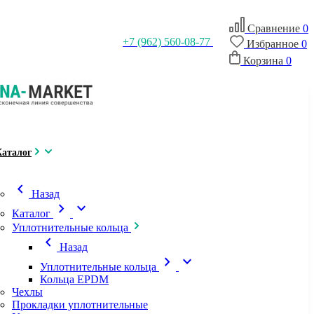
Сравнение
0
+7 (962) 560-08-77
Избранное
0
Корзина
0
Каталог
chevron_left
Назад
chevron_right
expand_more
Каталог
Уплотнительные кольца
chevron_left
Назад
chevron_right
expand_more
Уплотнительные кольца
Кольца EPDM
Чехлы
Прокладки уплотнительные