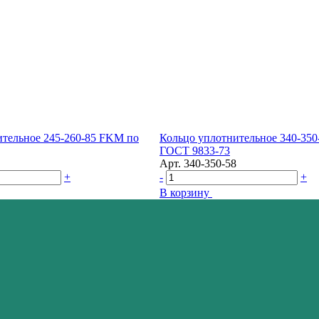
ительное 245-260-85 FKM по
Кольцо уплотнительное 340-35
ГОСТ 9833-73
Арт.
340-350-58
+
-
+
В корзину