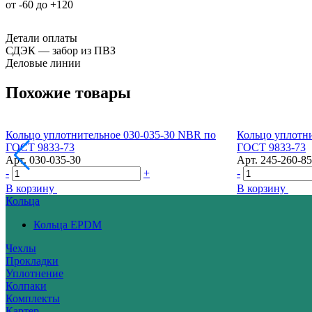
от -60 до +120
Детали оплаты
СДЭК — забор из ПВЗ
Деловые линии
Похожие товары
Кольцо уплотнительное 030-035-30 NBR по
Кольцо уплотн
ГОСТ 9833-73
ГОСТ 9833-73
Арт.
030-035-30
Арт.
245-260-85
-
+
-
В корзину
В корзину
Кольца
Кольца EPDM
Чехлы
Прокладки
Уплотнение
Колпаки
Комплекты
Картер