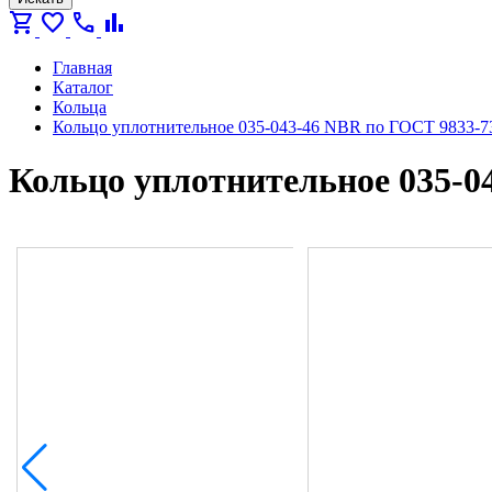
shopping_cart
favorite
call
bar_chart
Главная
Каталог
Кольца
Кольцо уплотнительное 035-043-46 NBR по ГОСТ 9833-7
Кольцо уплотнительное 035-0