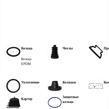
Кольца
Чехлы
Пр
Кольца
EPDM
Уплотнение
Колпаки
Ко
Защитные
Картер
кольца