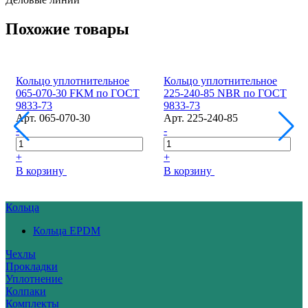
Похожие товары
Кольцо уплотнительное
Кольцо уплотнительное
065-070-30 FKM по ГОСТ
225-240-85 NBR по ГОСТ
9833-73
9833-73
Арт.
065-070-30
Арт.
225-240-85
-
-
+
+
В корзину
В корзину
Кольца
Кольца EPDM
Чехлы
Прокладки
Уплотнение
Колпаки
Комплекты