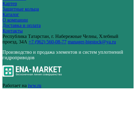
Картер
Защитные кольца
Каталог
О компании
Доставка и оплата
Контакты
Республика Татарстан, г. Набережные Челны, Хлебный
проезд, 34А
+7 (962) 560-08-77
manager-bigstock@ya.ru
Производство и продажа элементов и систем уплотнений
гидроприводов
Работает на
iww.ru