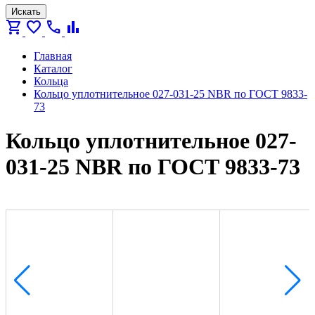
Искать
shopping_cart
favorite
call
bar_chart
Главная
Каталог
Кольца
Кольцо уплотнительное 027-031-25 NBR по ГОСТ 9833-
73
Кольцо уплотнительное 027-
031-25 NBR по ГОСТ 9833-73