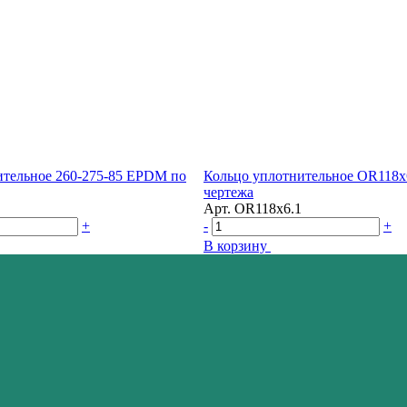
ительное 260-275-85 EPDM по
Кольцо уплотнительное OR118x
чертежа
Арт.
OR118x6.1
+
-
+
В корзину