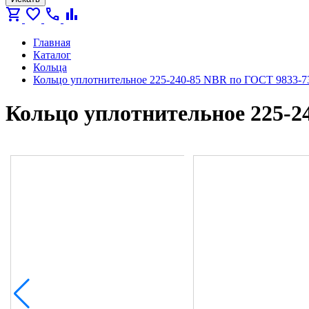
shopping_cart
favorite
call
bar_chart
Главная
Каталог
Кольца
Кольцо уплотнительное 225-240-85 NBR по ГОСТ 9833-7
Кольцо уплотнительное 225-2