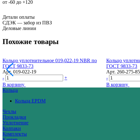
от -60 до +120
Детали оплаты
СДЭК — забор из ПВЗ
Деловые линии
Похожие товары
Кольцо уплотнительное 019-022-19 NBR по
Кольцо уплотн
ГОСТ 9833-73
ГОСТ 9833-73
Арт.
019-022-19
Арт.
260-275-85
-
+
-
В корзину
В корзину
Кольца
Кольца EPDM
Чехлы
Прокладки
Уплотнение
Колпаки
Комплекты
Картер