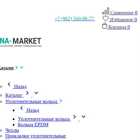
Сравнение
0
+7 (962) 560-08-77
Избранное
0
Корзина
0
Каталог
chevron_left
Назад
chevron_right
expand_more
Каталог
Уплотнительные кольца
chevron_left
Назад
chevron_right
expand_more
Уплотнительные кольца
Кольца EPDM
Чехлы
Прокладки уплотнительные