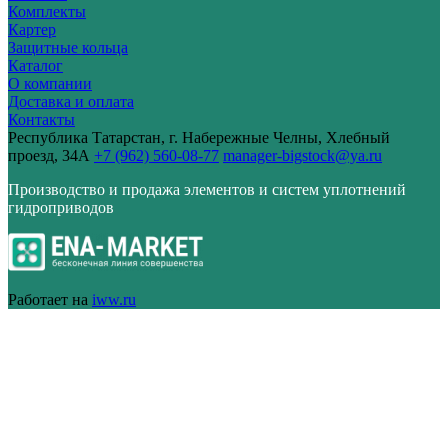
Комплекты
Картер
Защитные кольца
Каталог
О компании
Доставка и оплата
Контакты
Республика Татарстан, г. Набережные Челны, Хлебный
проезд, 34А
+7 (962) 560-08-77
manager-bigstock@ya.ru
Производство и продажа элементов и систем уплотнений
гидроприводов
Работает на
iww.ru