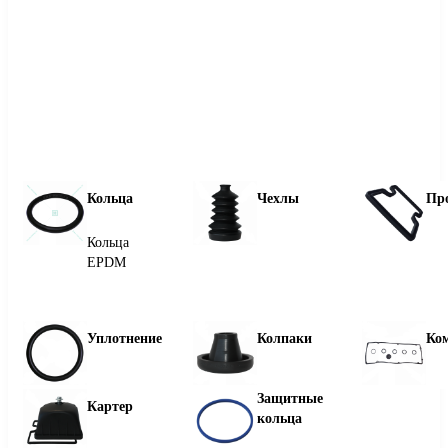
Кольца
Чехлы
Пр
Кольца
EPDM
Уплотнение
Колпаки
Ко
Защитные
Картер
кольца