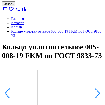
Искать
shopping_cart
favorite
call
bar_chart
Главная
Каталог
Кольца
Кольцо уплотнительное 005-008-19 FKM по ГОСТ 9833-
73
Кольцо уплотнительное 005-
008-19 FKM по ГОСТ 9833-73