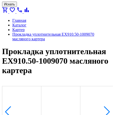
Искать
shopping_cart
favorite
call
bar_chart
Главная
Каталог
Картер
Прокладка уплотнительная ЕХ910.50‑1009070
масляного картера
Прокладка уплотнительная
ЕХ910.50‑1009070 масляного
картера