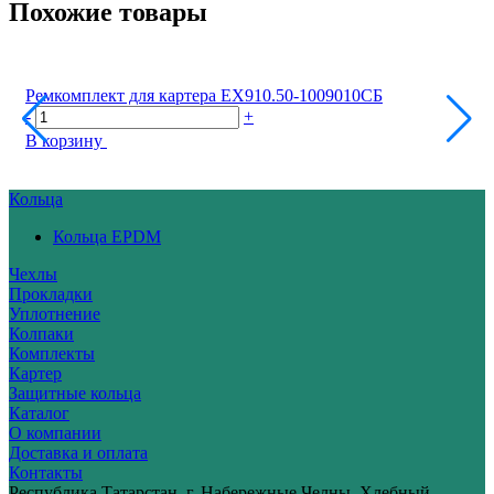
Похожие товары
Ремкомплект для картера ЕХ910.50-1009010СБ
-
+
В корзину
Кольца
Кольца EPDM
Чехлы
Прокладки
Уплотнение
Колпаки
Комплекты
Картер
Защитные кольца
Каталог
О компании
Доставка и оплата
Контакты
Республика Татарстан, г. Набережные Челны, Хлебный