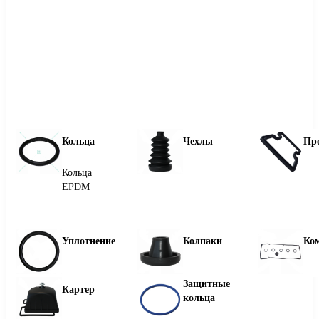
Кольца
Чехлы
Пр
Кольца
EPDM
Уплотнение
Колпаки
Ко
Защитные
Картер
кольца