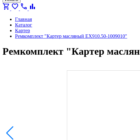
shopping_cart
favorite
call
bar_chart
Главная
Каталог
Картер
Ремкомплект "Картер масляный ЕХ910.50-1009010"
Ремкомплект "Картер маслян