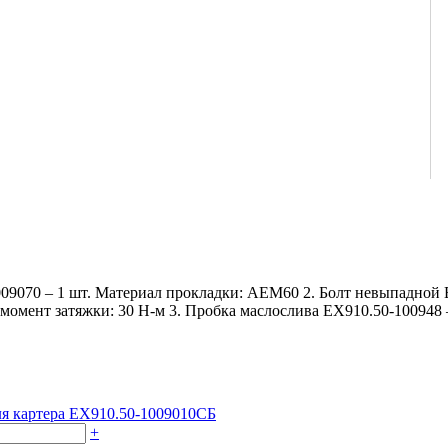
009070 – 1 шт. Материал прокладки: АЕМ60 2. Болт невыпадной Е
момент затяжки: 30 Н-м 3. Пробка маслослива ЕХ910.50‑100948 
я картера ЕХ910.50-1009010СБ
+