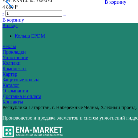
Арт.
ЕХ910.50‑1009070
В корзину
4 860 ₽
-
+
В корзину
Кольца
Кольца EPDM
Чехлы
Прокладки
Уплотнение
Колпаки
Комплекты
Картер
Защитные кольца
Каталог
О компании
Доставка и оплата
Контакты
Республика Татарстан, г. Набережные Челны, Хлебный проезд,
Производство и продажа элементов и систем уплотнений гидр