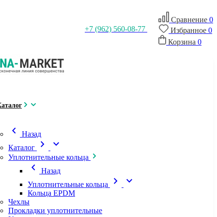
Сравнение
0
+7 (962) 560-08-77
Избранное
0
Корзина
0
Каталог
chevron_left
Назад
chevron_right
expand_more
Каталог
Уплотнительные кольца
chevron_left
Назад
chevron_right
expand_more
Уплотнительные кольца
Кольца EPDM
Чехлы
Прокладки уплотнительные