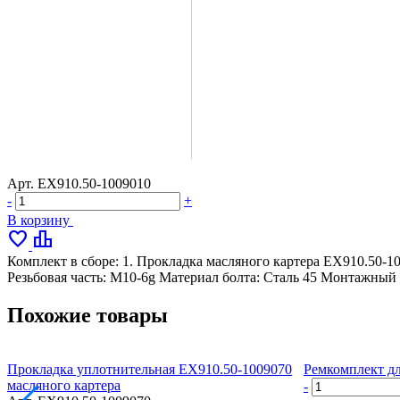
Арт.
ЕХ910.50-1009010
-
+
В корзину
favorite
leaderboard
Комплект в сборе: 1. Прокладка масляного картера ЕХ910.50‑1
Резьбовая часть: М10-6g Материал болта: Сталь 45 Монтажный 
Похожие товары
Прокладка уплотнительная ЕХ910.50‑1009070
Ремкомплект дл
масляного картера
-