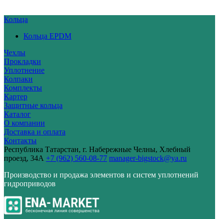
Кольца
Кольца EPDM
Чехлы
Прокладки
Уплотнение
Колпаки
Комплекты
Картер
Защитные кольца
Каталог
О компании
Доставка и оплата
Контакты
Республика Татарстан, г. Набережные Челны, Хлебный
проезд, 34А
+7 (962) 560-08-77
manager-bigstock@ya.ru
Производство и продажа элементов и систем уплотнений
гидроприводов