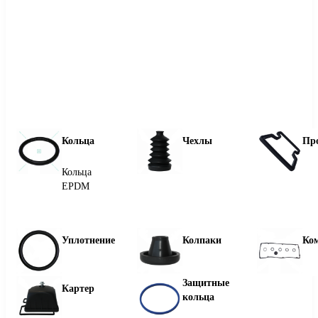
Кольца
Чехлы
Пр
Кольца
EPDM
Уплотнение
Колпаки
Ко
Защитные
Картер
кольца