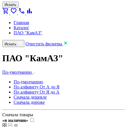
Искать
shopping_cart
favorite
call
bar_chart
Главная
Каталог
ПАО "КамАЗ"
Очистить фильтры
Искать
ПАО "КамАЗ"
По-умолчанию
По-умолчанию
По алфавиту
От А до Я
По алфавиту
От Я до А
Сначала дешевле
Сначала дороже
Сначала товары
«в наличии»