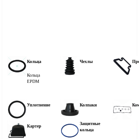
Кольца
Чехлы
Пр
Кольца
EPDM
Уплотнение
Колпаки
Ко
Защитные
Картер
кольца