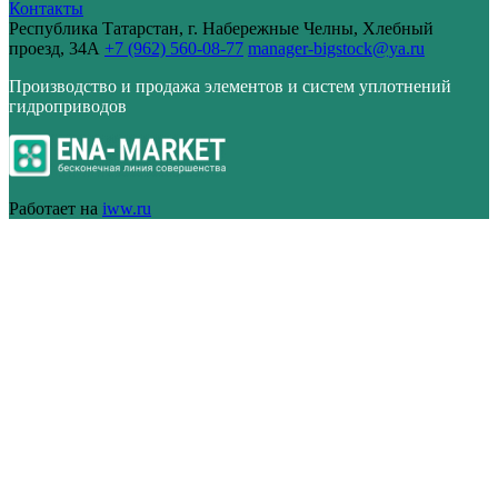
Контакты
Республика Татарстан, г. Набережные Челны, Хлебный
проезд, 34А
+7 (962) 560-08-77
manager-bigstock@ya.ru
Производство и продажа элементов и систем уплотнений
гидроприводов
Работает на
iww.ru