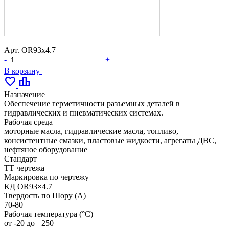
Арт.
OR93x4.7
-
+
В корзину
favorite
leaderboard
Назначение
Обеспечение герметичности разъемных деталей в
гидравлических и пневматических системах.
Рабочая среда
моторные масла, гидравлические масла, топливо,
консистентные смазки, пластовые жидкости, агрегаты ДВС,
нефтяное оборудование
Стандарт
ТТ чертежа
Маркировка по чертежу
КД OR93×4.7
Твердость по Шору (А)
70-80
Рабочая температура (°С)
от -20 до +250