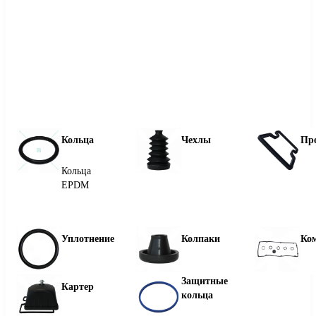
Кольца
Чехлы
Пр
Кольца
EPDM
Уплотнение
Колпаки
Ко
Защитные
Картер
кольца