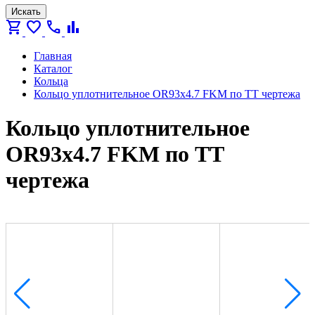
Искать
shopping_cart
favorite
call
bar_chart
Главная
Каталог
Кольца
Кольцо уплотнительное OR93x4.7 FKM по ТТ чертежа
Кольцо уплотнительное
OR93x4.7 FKM по ТТ
чертежа