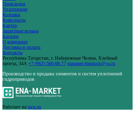
Прокладки
Уплотнение
Колпаки
Комплекты
Картер
Защитные кольца
Каталог
О компании
Доставка и оплата
Контакты
Республика Татарстан, г. Набережные Челны, Хлебный
проезд, 34А
+7 (962) 560-08-77
manager-bigstock@ya.ru
Производство и продажа элементов и систем уплотнений
гидроприводов
Работает на
iww.ru