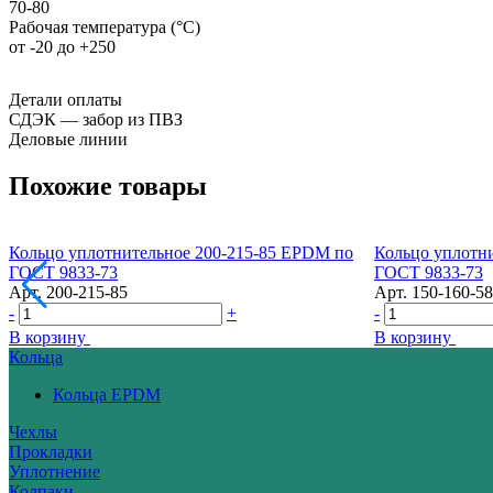
70-80
Рабочая температура (°С)
от -20 до +250
Детали оплаты
СДЭК — забор из ПВЗ
Деловые линии
Похожие товары
Кольцо уплотнительное 200-215-85 EPDM по
Кольцо уплотн
ГОСТ 9833-73
ГОСТ 9833-73
Арт.
200-215-85
Арт.
150-160-58
-
+
-
В корзину
В корзину
Кольца
Кольца EPDM
Чехлы
Прокладки
Уплотнение
Колпаки