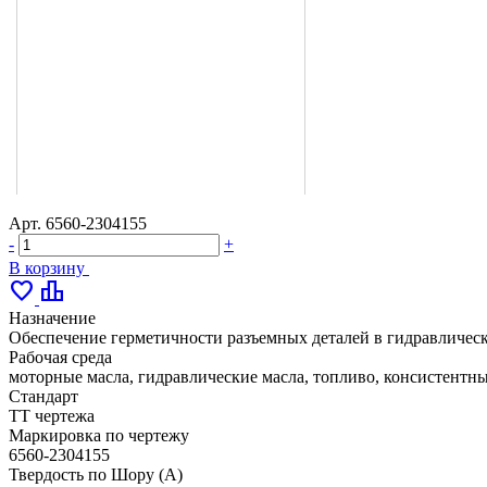
Арт.
6560-2304155
-
+
В корзину
favorite
leaderboard
Назначение
Обеспечение герметичности разъемных деталей в гидравлическ
Рабочая среда
моторные масла, гидравлические масла, топливо, консистентн
Стандарт
ТТ чертежа
Маркировка по чертежу
6560-2304155
Твердость по Шору (А)