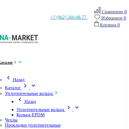
Сравнение
0
+7 (962) 560-08-77
Избранное
0
Корзина
0
Каталог
chevron_left
Назад
chevron_right
expand_more
Каталог
Уплотнительные кольца
chevron_left
Назад
chevron_right
expand_more
Уплотнительные кольца
Кольца EPDM
Чехлы
Прокладки уплотнительные