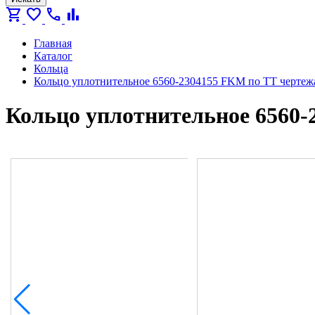
shopping_cart
favorite
call
bar_chart
Главная
Каталог
Кольца
Кольцо уплотнительное 6560-2304155 FKM по ТТ чертеж
Кольцо уплотнительное 6560-