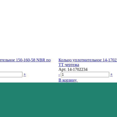
ительное 150-160-58 NBR по
Кольцо уплотнительное 14-170
ТТ чертежа
Арт.
14-1702234
+
-
+
В корзину