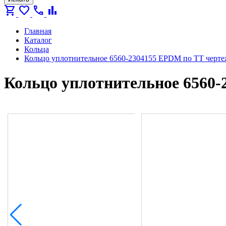
shopping_cart
favorite
call
bar_chart
Главная
Каталог
Кольца
Кольцо уплотнительное 6560-2304155 EPDM по ТТ черте
Кольцо уплотнительное 6560-