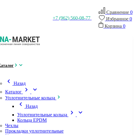
Сравнение
0
+7 (962) 560-08-77
Избранное
0
Корзина
0
Каталог
chevron_left
Назад
chevron_right
expand_more
Каталог
Уплотнительные кольца
chevron_left
Назад
chevron_right
expand_more
Уплотнительные кольца
Кольца EPDM
Чехлы
Прокладки уплотнительные