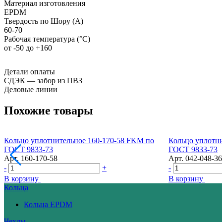
Материал изготовления
EPDM
Твердость по Шору (А)
60-70
Рабочая температура (°С)
от -50 до +160
Детали оплаты
СДЭК — забор из ПВЗ
Деловые линии
Похожие товары
Кольцо уплотнительное 160-170-58 FKM по
Кольцо уплотн
ГОСТ 9833-73
ГОСТ 9833-73
Арт.
160-170-58
Арт.
042-048-36
-
+
-
В корзину
В корзину
Кольца
Кольца EPDM
Чехлы