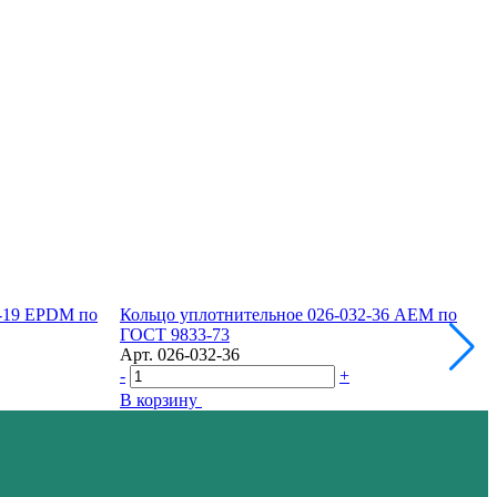
1-19 EPDM по
Кольцо уплотнительное 026-032-36 AEM по
К
ГОСТ 9833-73
ч
Арт.
026-032-36
А
-
+
-
В корзину
В