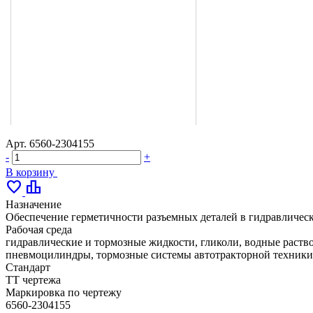
Арт.
6560-2304155
-
+
В корзину
favorite
leaderboard
Назначение
Обеспечение герметичности разъемных деталей в гидравлическ
Рабочая среда
гидравлические и тормозные жидкости, гликоли, водные раство
пневмоцилиндры, тормозные системы автотракторной техники,
Стандарт
ТТ чертежа
Маркировка по чертежу
6560-2304155