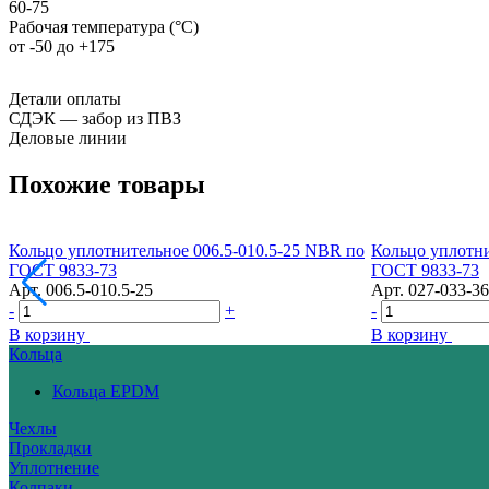
60-75
Рабочая температура (°С)
от -50 до +175
Детали оплаты
СДЭК — забор из ПВЗ
Деловые линии
Похожие товары
Кольцо уплотнительное 006.5-010.5-25 NBR по
Кольцо уплотн
ГОСТ 9833-73
ГОСТ 9833-73
Арт.
006.5-010.5-25
Арт.
027-033-36
-
+
-
В корзину
В корзину
Кольца
Кольца EPDM
Чехлы
Прокладки
Уплотнение
Колпаки