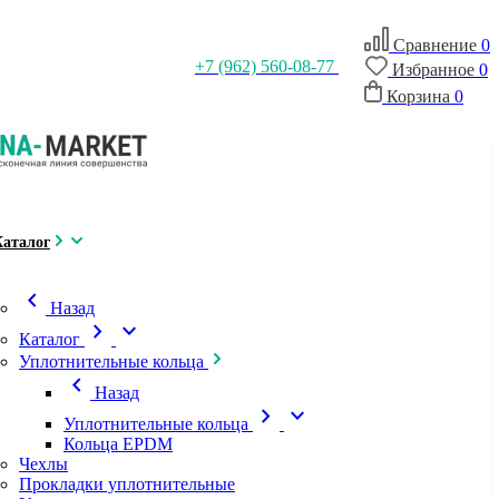
Сравнение
0
+7 (962) 560-08-77
Избранное
0
Корзина
0
Каталог
chevron_left
Назад
chevron_right
expand_more
Каталог
Уплотнительные кольца
chevron_left
Назад
chevron_right
expand_more
Уплотнительные кольца
Кольца EPDM
Чехлы
Прокладки уплотнительные