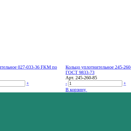
ительное 027-033-36 FKM по
Кольцо уплотнительное 245-26
ГОСТ 9833-73
Арт.
245-260-85
+
-
+
В корзину