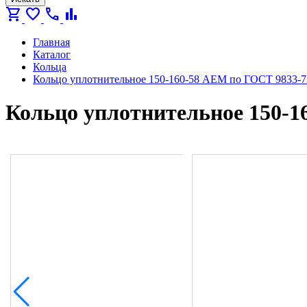
shopping_cart
favorite
call
bar_chart
Главная
Каталог
Кольца
Кольцо уплотнительное 150-160-58 AEM по ГОСТ 9833-7
Кольцо уплотнительное 150-1