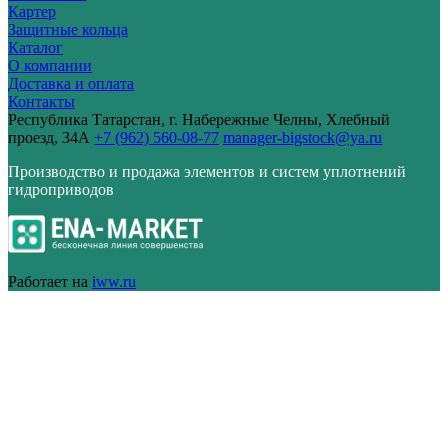
Картер
Защитные кольца
Каталог
О компании
Доставка и оплата
Контакты
Республика Татарстан, г. Набережные Челны, Хлебный
проезд, 34А
+7 (962) 560-08-77
manager-bigstock@ya.ru
Производство и продажа элементов и систем уплотнений
гидроприводов
Работает на
iww.ru