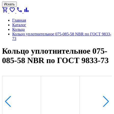
Искать
shopping_cart
favorite
call
bar_chart
Главная
Каталог
Кольца
Кольцо уплотнительное 075-085-58 NBR по ГОСТ 9833-
73
Кольцо уплотнительное 075-
085-58 NBR по ГОСТ 9833-73