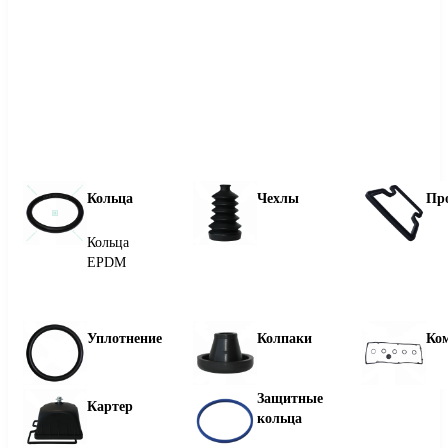
Кольца
Чехлы
Пр
Кольца
EPDM
Уплотнение
Колпаки
Ко
Защитные
Картер
кольца