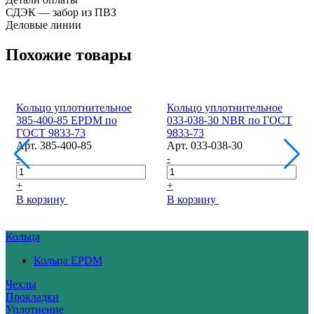
СДЭК — забор из ПВЗ
Деловые линии
Похожие товары
Кольцо уплотнительное
Кольцо уплотнительное
385-400-85 EPDM по
033-038-30 NBR по ГОСТ
ГОСТ 9833-73
9833-73
Арт.
385-400-85
Арт.
033-038-30
-
-
+
+
В корзину
В корзину
Кольца
Кольца EPDM
Чехлы
Прокладки
Уплотнение