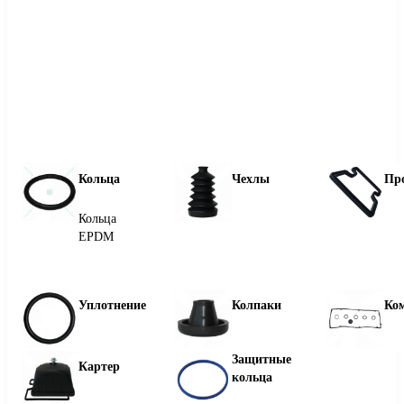
Кольца
Чехлы
Пр
Кольца
EPDM
Уплотнение
Колпаки
Ко
Защитные
Картер
кольца