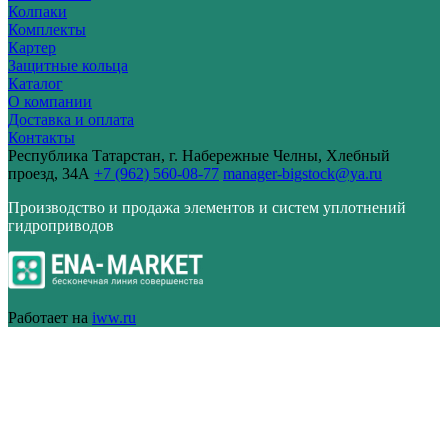
Колпаки
Комплекты
Картер
Защитные кольца
Каталог
О компании
Доставка и оплата
Контакты
Республика Татарстан, г. Набережные Челны, Хлебный
проезд, 34А
+7 (962) 560-08-77
manager-bigstock@ya.ru
Производство и продажа элементов и систем уплотнений
гидроприводов
Работает на
iww.ru