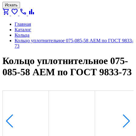
Искать
shopping_cart
favorite
call
bar_chart
Главная
Каталог
Кольца
Кольцо уплотнительное 075-085-58 AEM по ГОСТ 9833-
73
Кольцо уплотнительное 075-
085-58 AEM по ГОСТ 9833-73