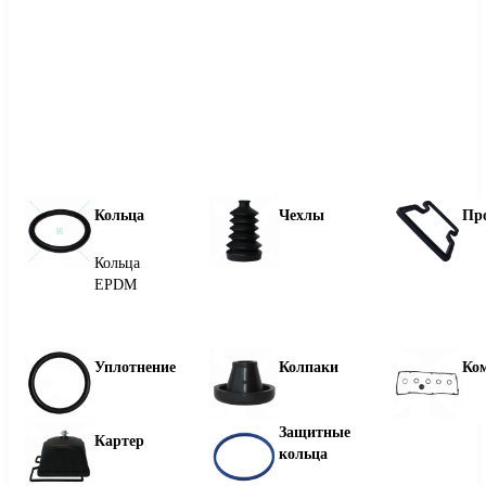
Кольца
Чехлы
Пр
Кольца
EPDM
Уплотнение
Колпаки
Ко
Защитные
Картер
кольца