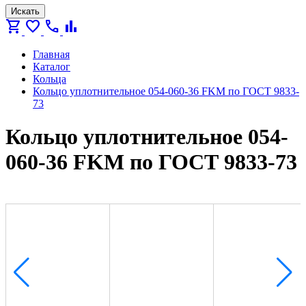
Искать
shopping_cart
favorite
call
bar_chart
Главная
Каталог
Кольца
Кольцо уплотнительное 054-060-36 FKM по ГОСТ 9833-
73
Кольцо уплотнительное 054-
060-36 FKM по ГОСТ 9833-73