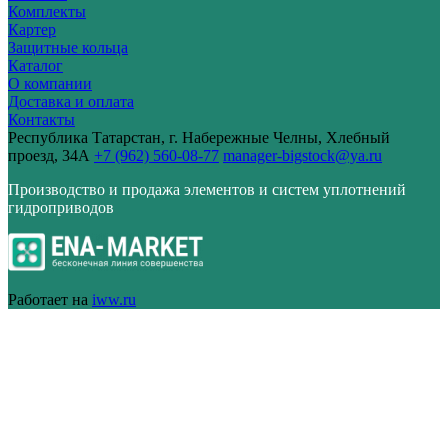
Комплекты
Картер
Защитные кольца
Каталог
О компании
Доставка и оплата
Контакты
Республика Татарстан, г. Набережные Челны, Хлебный
проезд, 34А
+7 (962) 560-08-77
manager-bigstock@ya.ru
Производство и продажа элементов и систем уплотнений
гидроприводов
Работает на
iww.ru