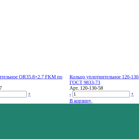
ительное OR35.8×2.7 FKM по
Кольцо уплотнительное 120-13
ГОСТ 9833-73
7
Арт.
120-130-58
+
-
+
В корзину