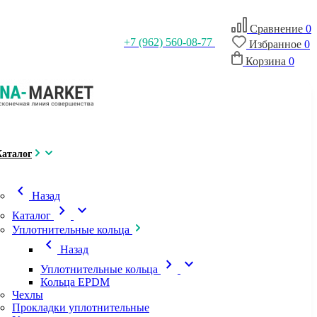
Сравнение
0
+7 (962) 560-08-77
Избранное
0
Корзина
0
Каталог
chevron_left
Назад
chevron_right
expand_more
Каталог
Уплотнительные кольца
chevron_left
Назад
chevron_right
expand_more
Уплотнительные кольца
Кольца EPDM
Чехлы
Прокладки уплотнительные