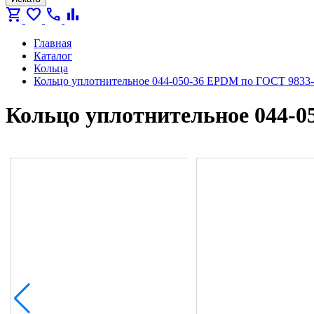
shopping_cart
favorite
call
bar_chart
Главная
Каталог
Кольца
Кольцо уплотнительное 044-050-36 EPDM по ГОСТ 9833
Кольцо уплотнительное 044-0