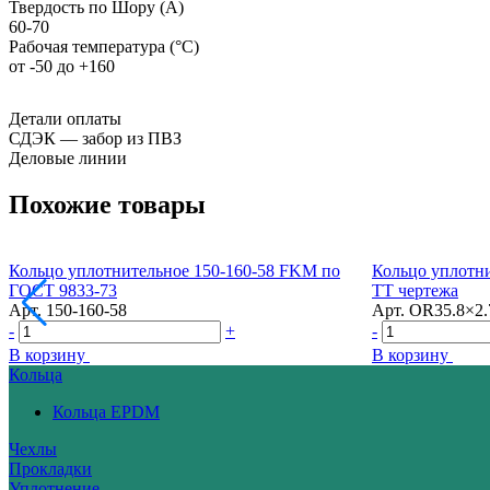
Твердость по Шору (А)
60-70
Рабочая температура (°С)
от -50 до +160
Детали оплаты
СДЭК — забор из ПВЗ
Деловые линии
Похожие товары
Кольцо уплотнительное 150-160-58 FKM по
Кольцо уплотн
ГОСТ 9833-73
ТТ чертежа
Арт.
150-160-58
Арт.
OR35.8×2.
-
+
-
В корзину
В корзину
Кольца
Кольца EPDM
Чехлы
Прокладки
Уплотнение