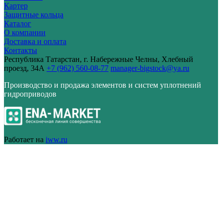
Картер
Защитные кольца
Каталог
О компании
Доставка и оплата
Контакты
Республика Татарстан, г. Набережные Челны, Хлебный
проезд, 34А
+7 (962) 560-08-77
manager-bigstock@ya.ru
Производство и продажа элементов и систем уплотнений
гидроприводов
Работает на
iww.ru