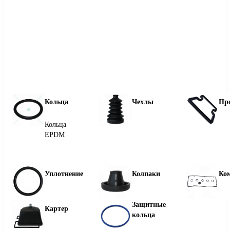
Кольца
Чехлы
Пр
Кольца
EPDM
Уплотнение
Колпаки
Ко
Защитные
Картер
кольца