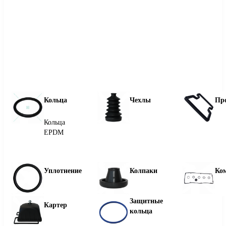
Кольца
Чехлы
Пр
Кольца
EPDM
Уплотнение
Колпаки
Ко
Защитные
Картер
кольца