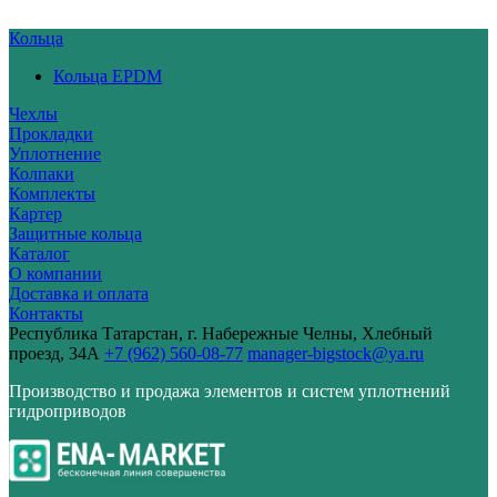
Кольца
Кольца EPDM
Чехлы
Прокладки
Уплотнение
Колпаки
Комплекты
Картер
Защитные кольца
Каталог
О компании
Доставка и оплата
Контакты
Республика Татарстан, г. Набережные Челны, Хлебный
проезд, 34А
+7 (962) 560-08-77
manager-bigstock@ya.ru
Производство и продажа элементов и систем уплотнений
гидроприводов