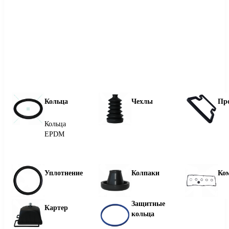
Кольца
Чехлы
Пр
Кольца
EPDM
Уплотнение
Колпаки
Ко
Защитные
Картер
кольца