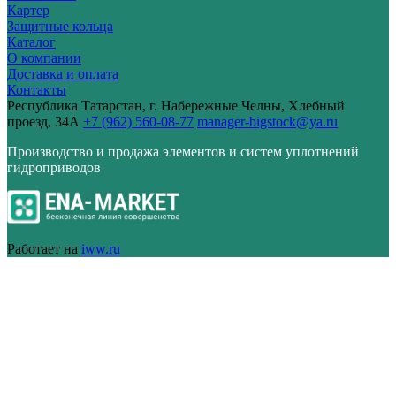
Картер
Защитные кольца
Каталог
О компании
Доставка и оплата
Контакты
Республика Татарстан, г. Набережные Челны, Хлебный
проезд, 34А
+7 (962) 560-08-77
manager-bigstock@ya.ru
Производство и продажа элементов и систем уплотнений
гидроприводов
Работает на
iww.ru