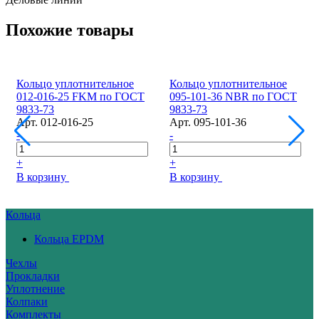
Похожие товары
Кольцо уплотнительное
Кольцо уплотнительное
012-016-25 FKM по ГОСТ
095-101-36 NBR по ГОСТ
9833-73
9833-73
Арт.
012-016-25
Арт.
095-101-36
-
-
+
+
В корзину
В корзину
Кольца
Кольца EPDM
Чехлы
Прокладки
Уплотнение
Колпаки
Комплекты